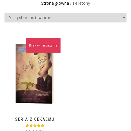
Strona główna
/ Felietony
Brak w magazynie
SERIA Z CEKAEMU
Oceniono