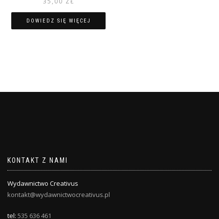
35,00
ZŁ
5.00
na 5
DOWIEDZ SIĘ WIĘCEJ
KONTAKT Z NAMI
Wydawnictwo Creativus
kontakt@wydawnictwocreativus.pl
tel:
535 636 461